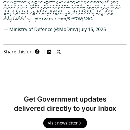
ދިވެހި ޤައުމިއްޔަތަށް ލޯބި ކުރާ، ޒިންމާދާރު، ޖިސްމާނީ، ރޫހާނީ އަދި ނަފްސާނީ ގޮތުން
ދުޅަހެޔޮ ދިވެހި ރައްޔިތެއް ބިނާކޮށް މަސައްކަތަށް އަހުލުވެރި އަޚްލާޤް ރަނގަޅު ހަރުދަނާ
ޒުވާން ޖީލެއް ބިނާކުރެއްވުމަށް، ރައީސުލްޖުމްހޫރިއްޔާ ޑޮކްޓަރ މުޙައްމަދު މުޢިއްޒު
އިސްނަންގަވައިގެން…
pic.twitter.com/9cY7Wj52k2
— Ministry of Defence (@MoDmv)
July 15, 2025
Share this on
Get Government updates
delivered directly to your Inbox
Visit newsletter