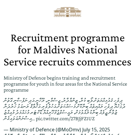
Recruitment programme
for Maldives National
Service recruits commences
Ministry of Defence begins training and recruitment
programme for youth in four areas for the National Service
programme
ދިވެހި ޤައުމިއްޔަތަށް ލޯބި ކުރާ، ޒިންމާދާރު، ޖިސްމާނީ، ރޫހާނީ އަދި ނަފްސާނީ ގޮތުން
ދުޅަހެޔޮ ދިވެހި ރައްޔިތެއް ބިނާކޮށް މަސައްކަތަށް އަހުލުވެރި އަޚްލާޤް ރަނގަޅު ހަރުދަނާ
ޒުވާން ޖީލެއް ބިނާކުރެއްވުމަށް، ރައީސުލްޖުމްހޫރިއްޔާ ޑޮކްޓަރ މުޙައްމަދު މުޢިއްޒު
އިސްނަންގަވައިގެން…
pic.twitter.com/27BJjFZ1UZ
— Ministry of Defence (@MoDmv)
July 15, 2025